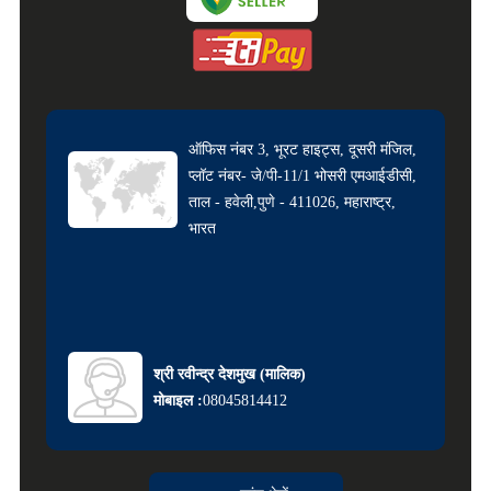
ऑफिस नंबर 3, भूरट हाइट्स, दूसरी मंजिल,
प्लॉट नंबर- जे/पी-11/1 भोसरी एमआईडीसी,
ताल - हवेली,पुणे - 411026, महाराष्ट्र,
भारत
श्री रवीन्द्र देशमुख
(
मालिक
)
मोबाइल :
08045814412