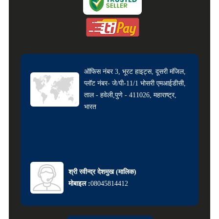
ऑफिस नंबर 3, भूरट हाइट्स, दूसरी मंजिल,
प्लॉट नंबर- जे/पी-11/1 भोसरी एमआईडीसी,
ताल - हवेली,पुणे - 411026, महाराष्ट्र,
भारत
श्री रवीन्द्र देशमुख
(
मालिक
)
मोबाइल :
08045814412